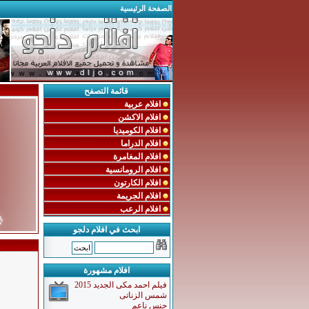
الصفحة الرئيسية
قائمة التصفح
افلام عربية
افلام الاكشن
افلام الكوميديا
افلام الدراما
افلام المغامرة
افلام الرومانسية
افلام الكارتون
افلام الجريمة
افلام الرعب

ابحث في افلام دلجو
افلام مشهورة
فيلم احمد مكى الجديد 2015
شمس الزناتى
جنس ناعم