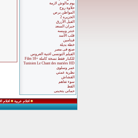
يوم مالوش لازمة
حلاوة روح
المواطن برص
الجزيره 2
الفيل الأزرق
جيران السعد
عنتر وبيسه
قلب الأسد
فيتامين
خطة بديلة
صنع فى مصر
الفيلم التونسى اغنية العروس
للكبار فقط نسخة كاملة +18 Film
Tunisien Le Chant des mariées HD
عمر وسلوى
نظرية عمتي
القشاش
سوء تفاهم
القط
حماتى بتحبنى
افلام عربية
افلام ا