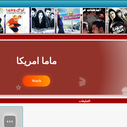
ماما امريكا
🎬
Watch
⭐

التعليقات