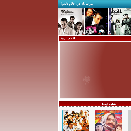
مرحبا بك في افلام دلجو!
افلام عربية
🎥
شاهد ايضا