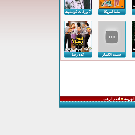
ماما امريكا
7 ورقات كوتشينة
سيدة الاقمار
كده رضا
السوداء
الجريمة
افلام الرعب