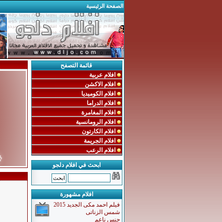
الصفحة الرئيسية
قائمة التصفح
افلام عربية
افلام الاكشن
افلام الكوميديا
افلام الدراما
افلام المغامرة
افلام الرومانسية
افلام الكارتون
افلام الجريمة
افلام الرعب

ابحث في افلام دلجو
افلام مشهورة
فيلم احمد مكى الجديد 2015
شمس الزناتى
جنس ناعم