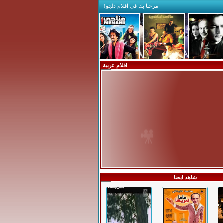
مرحبا بك في افلام دلجو!
افلام عربية
🎥
شاهد ايضا