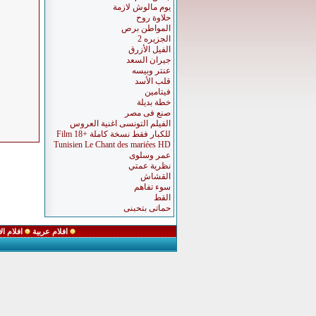
يوم مالوش لازمة
حلاوة روح
المواطن برص
الجزيره 2
الفيل الأزرق
جيران السعد
عنتر وبيسه
قلب الأسد
فيتامين
خطة بديلة
صنع فى مصر
الفيلم التونسى اغنية العروس
للكبار فقط نسخة كاملة +18 Film
Tunisien Le Chant des mariées HD
عمر وسلوى
نظرية عمتي
القشاش
سوء تفاهم
القط
حماتى بتحبنى
افلام عربية
افلام ا